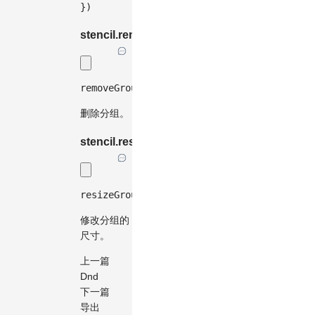
}
)
stencil.removeGroup(...)
removeGroup
(
groupName
:
string
|
string
[
]
)
删除分组。
stencil.resizeGroup(...)
resizeGroup
(
groupName
:
string
,
 size
:
{
 wi
修改分组的
尺寸。
上一篇
Dnd
下一篇
导出