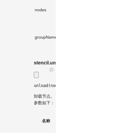
(Node |
加载
nodes
Node.Metadata)
✓️
-
的节
[]
点。
加载
节点
groupName
string
-
的分
组名
称。
stencil.unload(...)
unload
(
nodes
:
(
Node 
|
 Node
.
Metadata
)
[
]
,
 g
卸载节点。
参数如下：
默
必
名称
类型
认
描述
选
值