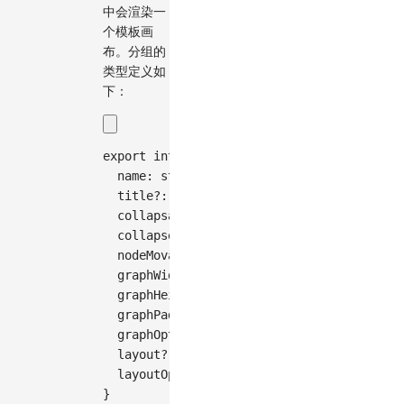
中会渲染一
个模板画
布。分组的
类型定义如
下：
export
interface
Group
{
  name
:
string
// 分组名称
  title
?
:
string
// 分组标题，缺省时使用 `nam
  collapsable
?
:
boolean
// 分组是否可折叠，默
  collapsed
?
:
boolean
// 初始状态是否为折叠
  nodeMovable
?
:
boolean
// 模板画布中的节点
  graphWidth
?
:
number
// 模板画布宽度
  graphHeight
?
:
number
// 模板画布高度
  graphPadding
?
:
number
// 模板画布边距
  graphOptions
?
:
 Graph
.
Options 
// 模板画布
  layout
?
:
(
this
:
 Stencil
,
 model
:
 Model
,
 
  layoutOptions
?
:
any
// 布局选项
}