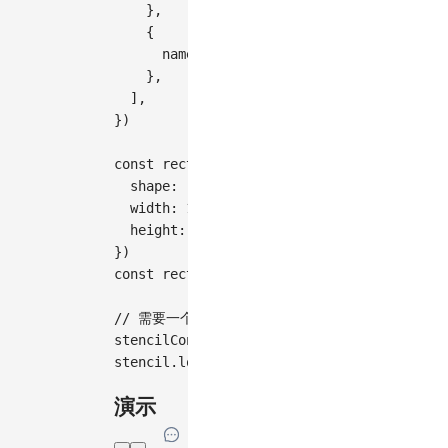
}
,
{
      name
:
'group2'
,
}
,
]
,
}
)
const
 rect1 
=
 graph
.
createNode
(
{
  shape
:
'rect'
,
  width
:
100
,
  height
:
40
,
}
)
const
 rect2 
=
 rect1
.
clone
(
)
// 需要一个容纳 stencil 的 Dom 容器 stencilCo
stencilContainer
.
appendChild
(
stencil
.
cont
stencil
.
load
(
[
rect1
,
 rect2
]
,
'group1'
)
演示