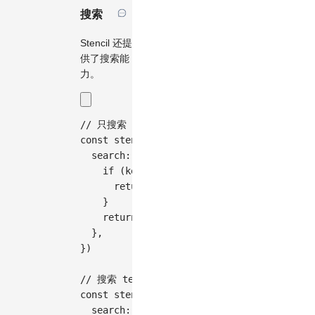
搜索
Stencil 还提
供了搜索能
力。
// 只搜索 rect 节点
const
 stencil 
=
new
Stencil
(
{
search
:
(
cell
,
 keyword
,
 groupName
,
 sten
if
(
keyword
)
{
return
 cell
.
shape 
===
'rect'
}
return
true
}
,
}
)
// 搜索 text 包含关键字的 rect 节点
const
 stencil 
=
new
Stencil
(
{
search
:
(
cell
,
 keyword
,
 groupName
,
 sten