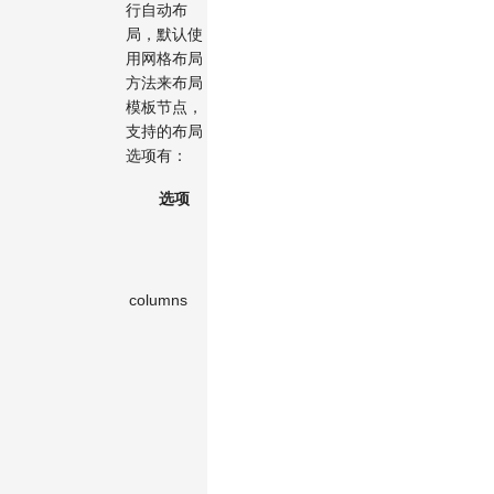
行自动布
局，默认使
用网格布局
方法来布局
模板节点，
支持的布局
选项有：
选项
类型
默认值
说明
网格布局
的列数，
默认为
columns
number
2
2
。行数
根据节点
数自动计
算。
列宽。
auto: 所
有节点中
最宽节点