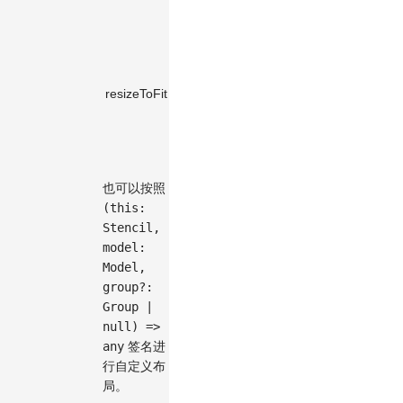
true
。
是否自动
调整节点
的大小来
resizeToFit
boolean
false
适应网格
大小，默
认为
false
。
也可以按照
(this:
Stencil,
model:
Model,
group?:
Group |
null) =>
any
签名进
行自定义布
局。