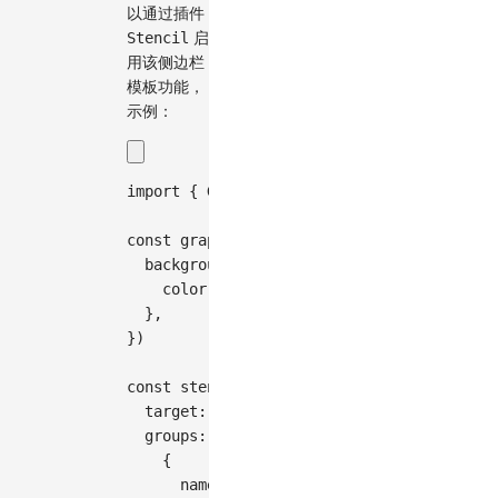
以通过插件
Stencil
启
用该侧边栏
模板功能，
示例：
import
{
 Graph
,
 Stencil 
}
from
'@antv/x6'
const
 graph 
=
new
Graph
(
{
  background
:
{
    color
:
'#F2F7FA'
,
}
,
}
)
const
 stencil 
=
new
Stencil
(
{
  target
:
 graph
,
  groups
:
[
{
      name
:
'group1'
,