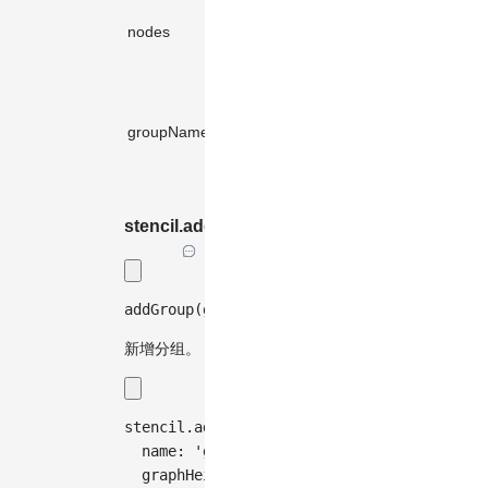
(Node |
卸载
nodes
Node.Metadata)
✓️
-
的节
[]
点。
卸载
节点
groupName
string
-
的分
组名
称。
stencil.addGroup(...)
addGroup
(
group
:
 Stencil
.
Group 
|
 Stencil
.
G
新增分组。
stencil
.
addGroup
(
{
  name
:
'group1'
,
  graphHeight
:
100
,