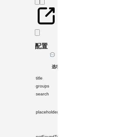
配置
必
选项
类型
默认值
选
title
string
'Stencil'
groups
Group[]
✓️
-
search
Filter
false
placeholder
string
'Search'
'No
notFoundText
string
matches