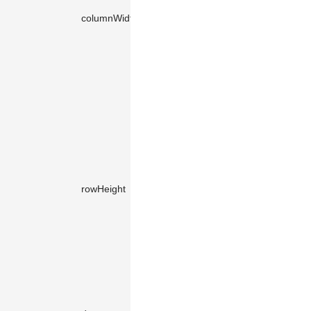
number |
的宽度作
columnWidth
'auto' |
'auto'
为列宽，
'compact'
compact:
该列中最
宽节点的
宽度作为
列宽。
行高。
auto: 所
有节点中
最高节点
number |
的高度作
rowHeight
'auto' |
'auto'
为行高，
'compact'
compact:
该行中最
高节点的
高度作为
行高。
单元格在
X 轴的偏