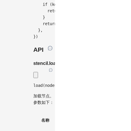
if
(
keyword
)
{
return
 cell
.
shape 
===
'rect'
&&
 cel
}
return
true
}
,
}
)
API
stencil.load(...)
load
(
nodes
:
(
Node 
|
 Node
.
Metadata
)
[
]
,
 gro
加载节点。
参数如下：
默
必
名称
类型
认
描述
选
值