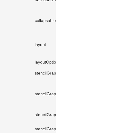
found'
collapsable
boolean
false
(this: Stencil,
model: Model,
layout
网格布局
group?: Group
| null) => any
layoutOptions
any
-
stencilGraphWidth
number
200
stencilGraphHeight
number
800
stencilGraphPadding
number
10
stencilGraphOptions
Graph.Options
-