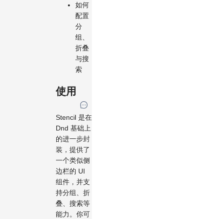
如何
配置
分
组、
折叠
与搜
索
使用
Stencil 是在
Dnd 基础上
的进一步封
装，提供了
一个类似侧
边栏的 UI
组件，并支
持分组、折
叠、搜索等
能力。你可